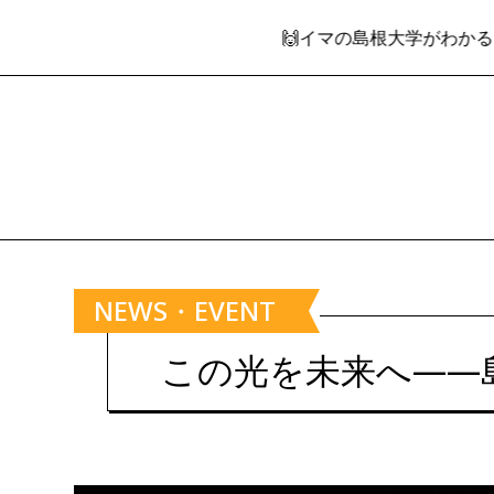
🙌イマの島根大学がわかる！情報発信WE
NEWS・EVENT
この光を未来へ——島