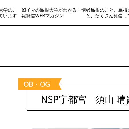
学のこ
🙌イマの島根大学がわかる！情
😊島根のこと、島根大
ます
報発信WEBマガジン
と、たくさん発信してい
OB・OG
NSP宇都宮 須山 晴貴