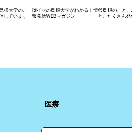
島根大学のこ
🙌イマの島根大学がわかる！情
😊島根のこと、
信しています
報発信WEBマガジン
と、たくさん発
医療