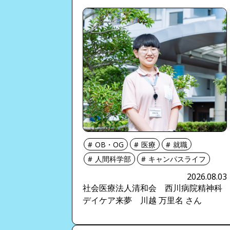
OB・OG
医療
就職
人間科学部
キャンパスライフ
2026.08.03
社会医療法人清和会 西川病院精神科
デイケア来夢 川越 万里名 さん