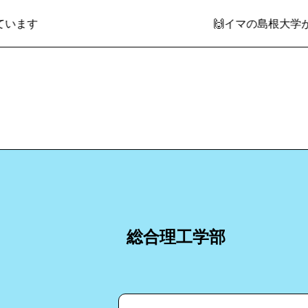
す
🙌イマの島根大学がわか
総合理工学部