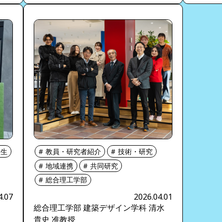
大生
教員・研究者紹介
技術・研究
地域連携
共同研究
総合理工学部
4.07
2026.04.01
ち
総合理工学部 建築デザイン学科 清水
貴史 准教授