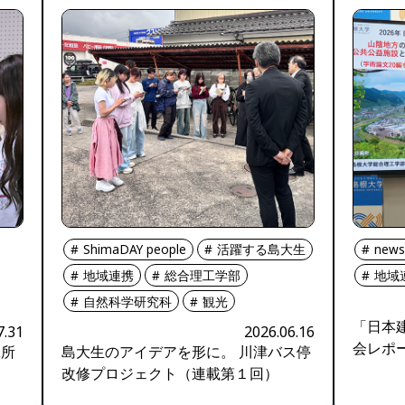
ShimaDAY people
活躍する島大生
news
地域連携
総合理工学部
地域
自然科学研究科
観光
「日本
7.31
2026.06.16
会レポ
工所
島大生のアイデアを形に。 川津バス停
改修プロジェクト（連載第１回）