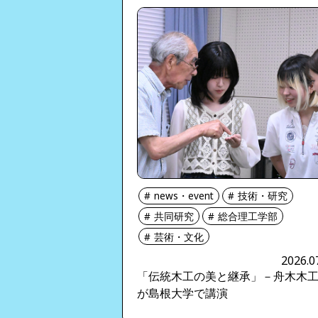
news・event
技術・研究
共同研究
総合理工学部
芸術・文化
2026.0
「伝統木工の美と継承」－舟木木
が島根大学で講演