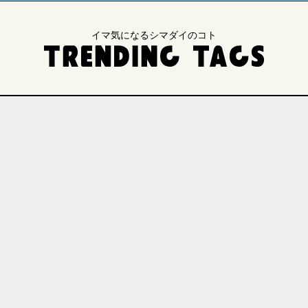
イマ気になるシマダイのコト
・研究
地域連携
国際交流
医療
入試
業
イベント
SDGs
法文学部
医学部
総合理工学部
生物資源科学部
人間社会科学研究科
研究科
自然科学研究科
キャンパスライフ
芸術・文化
観光
食・グルメ
d Message