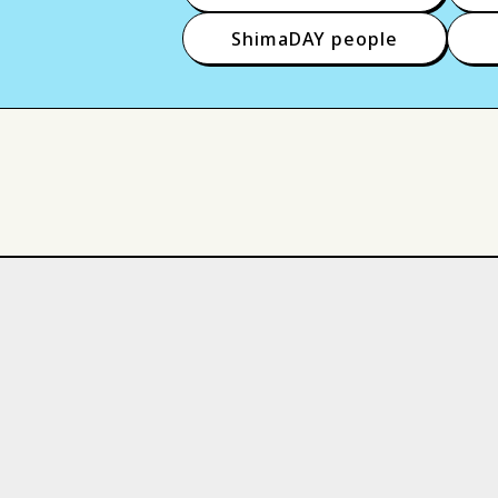
ShimaDAY people
活躍する島大生
技術・
入試
就職
共同研究
教育学部
人間科学部
材料エネルギー学部
生
教育学研究科
医学系研
サークル
スポーツ