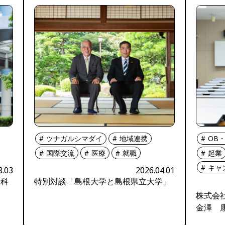
ツナガルシマダイ
地域連携
OB・
国際交流
医療
就職
起業
キャ
8.03
2026.04.01
神科
特別対談「島根大学と島根県立大学」
株式会
金澤 