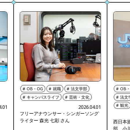
OB・OG
就職
法文学部
OB・
キャンパスライフ
芸術・文化
法文
観光
4.01
2026.04.01
フリーアナウンサー・シンガーソング
ライター 森光 七彩 さん
西日本
部 小