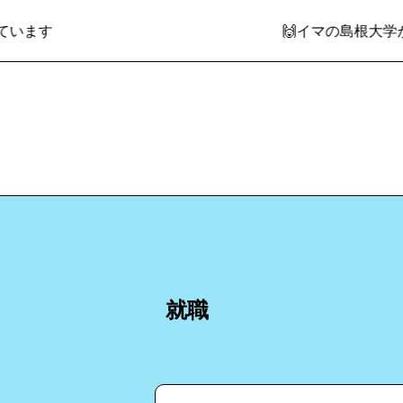
す
🙌イマの島根大学がわか
就職