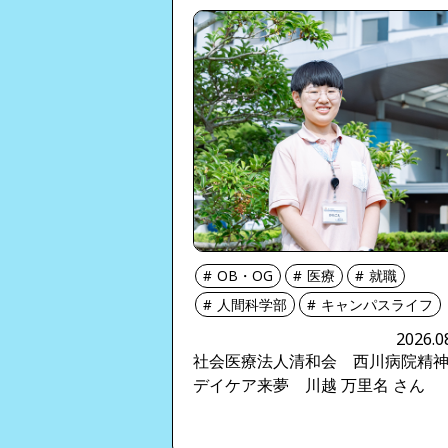
OB・OG
医療
就職
人間科学部
キャンパスライフ
2026.0
社会医療法人清和会 西川病院精
デイケア来夢 川越 万里名 さん