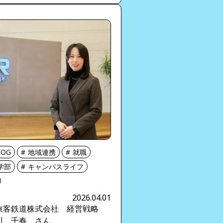
OG
地域連携
就職
学部
キャンパスライフ
2026.04.01
旅客鉄道株式会社 経営戦略
川 千春 さん