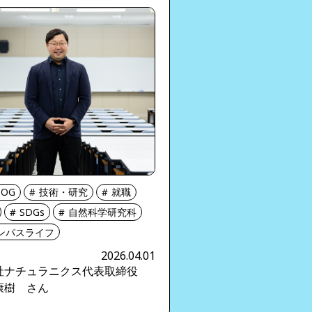
OG
技術・研究
就職
SDGs
自然科学研究科
ンパスライフ
2026.04.01
社ナチュラニクス代表取締役
康樹 さん