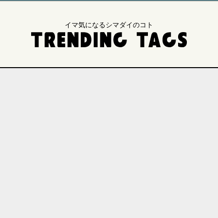
イマ気になるシマダイのコト
・研究
地域連携
国際交流
医療
入試
業
イベント
SDGs
法文学部
医学部
総合理工学部
生物資源科学部
人間社会科学研究科
研究科
自然科学研究科
キャンパスライフ
芸術・文化
観光
食・グルメ
d Message