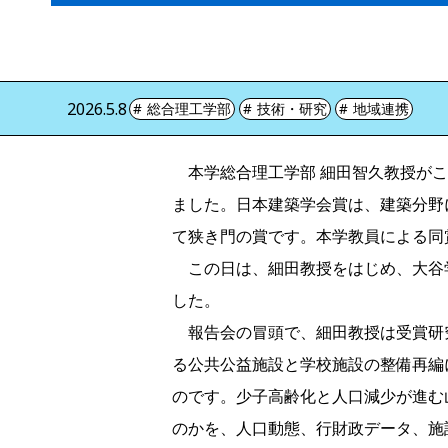
2026.5.8
総合理工学部
技術・研究
地域連携
本学総合理工学部 細田智久教授がこ
ました。日本建築学会賞は、建築分野
て狭き門の賞です。本学教員による同
この日は、細田教授をはじめ、大谷
した。
報告会の冒頭で、細田教授は受賞研
る公共公益施設と学校施設の整備再編
のです。少子高齢化と人口減少が進む
のかを、人口動態、行財政データ、施