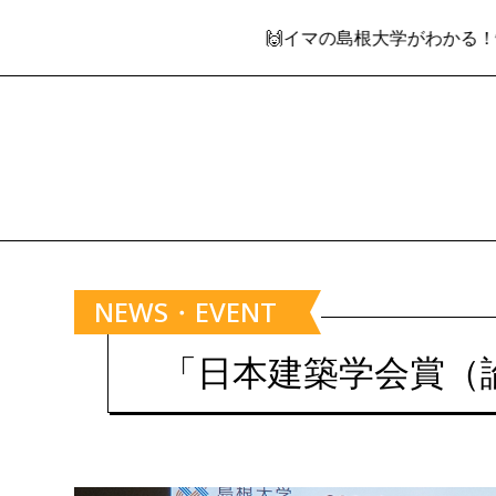
🙌イマの島根大学がわかる！情報発信WEBマガ
NEWS・EVENT
「日本建築学会賞（