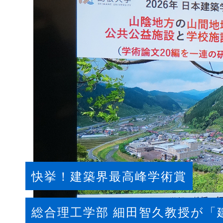
快挙！建築界最高峰学術賞
総合理工学部 細田智久教授が「