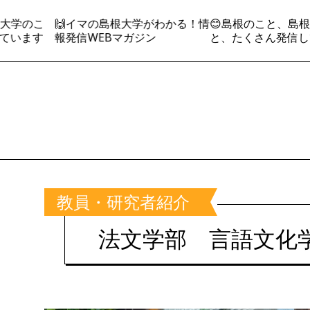
学のこ
🙌イマの島根大学がわかる！情
😊島根のこと、島根大
います
報発信WEBマガジン
と、たくさん発信して
教員・研究者紹介
法文学部 言語文化学