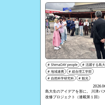
ShimaDAY people
活躍する島
地域連携
総合理工学部
自然科学研究科
観光
2026.0
島大生のアイデアを形に。 川津バ
改修プロジェクト（連載第１回）