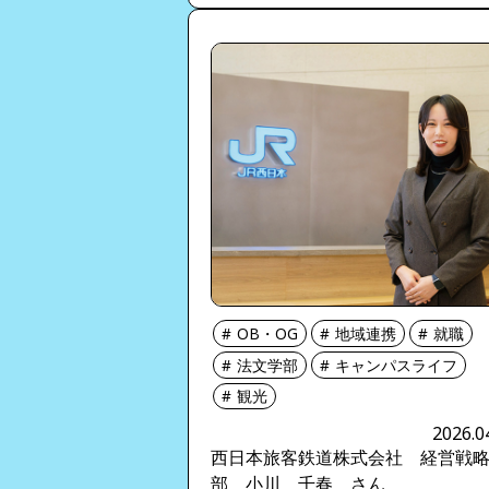
OB・OG
地域連携
就職
法文学部
キャンパスライフ
観光
2026.0
西日本旅客鉄道株式会社 経営戦
部 小川 千春 さん