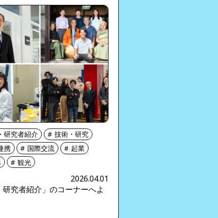
・研究者紹介
技術・研究
連携
国際交流
起業
s
観光
2026.04.01
・研究者紹介」のコーナーへよ
！