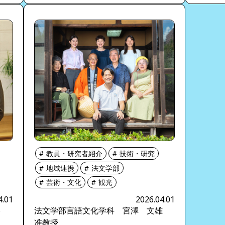
教員・研究者紹介
技術・研究
地域連携
法文学部
芸術・文化
観光
4.01
2026.04.01
略
法文学部言語文化学科 宮澤 文雄
准教授