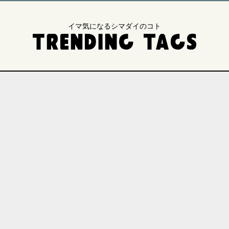
イマ気になるシマダイのコト
・研究
地域連携
国際交流
医療
入試
業
イベント
SDGs
法文学部
医学部
総合理工学部
生物資源科学部
人間社会科学研究科
研究科
自然科学研究科
キャンパスライフ
芸術・文化
観光
食・グルメ
d Message