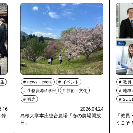
大生
news・event
イベント
教員
生物資源科学部
芸術・文化
地域
観光
SDG
6.16
2026.04.24
ス停
島根大学本庄総合農場「春の農場開放
「教員
日」
うこそ