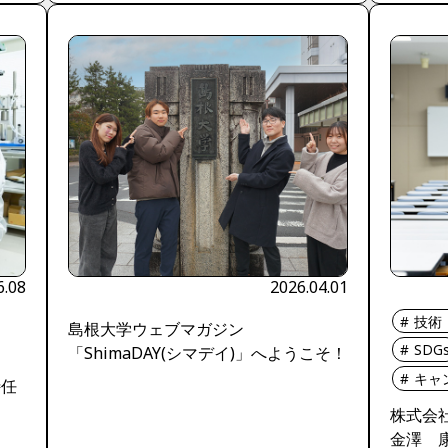
6.08
2026.04.01
技術
島根大学ウェブマガジン
SDG
「ShimaDAY(シマデイ)」へようこそ！
キャ
特任
株式会
金澤 