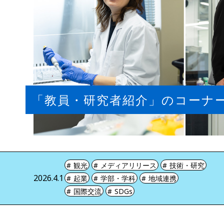
「教員・研究者紹介」のコーナ
観光
メディアリリース
技術・研究
2026.4.1
起業
学部・学科
地域連携
国際交流
SDGs