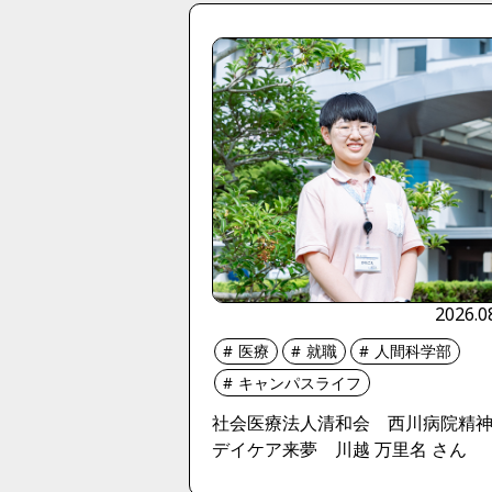
2026.0
医療
就職
人間科学部
キャンパスライフ
社会医療法人清和会 西川病院精
デイケア来夢 川越 万里名 さん