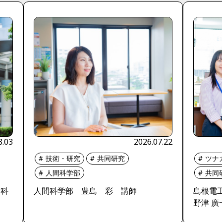
8.03
2026.07.22
技術・研究
共同研究
ツナ
人間科学部
共同
神科
人間科学部 豊島 彩 講師
島根電
野津 廣