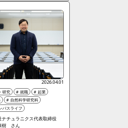
2026.04.01
・研究
就職
起業
s
自然科学研究科
ンパスライフ
社ナチュラニクス代表取締役
康樹 さん