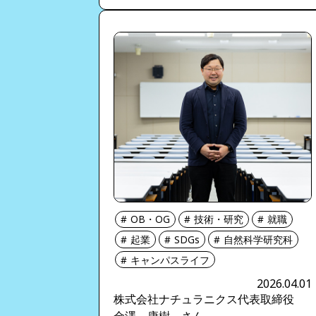
OB・OG
技術・研究
就職
起業
SDGs
自然科学研究科
キャンパスライフ
2026.04.01
株式会社ナチュラニクス代表取締役