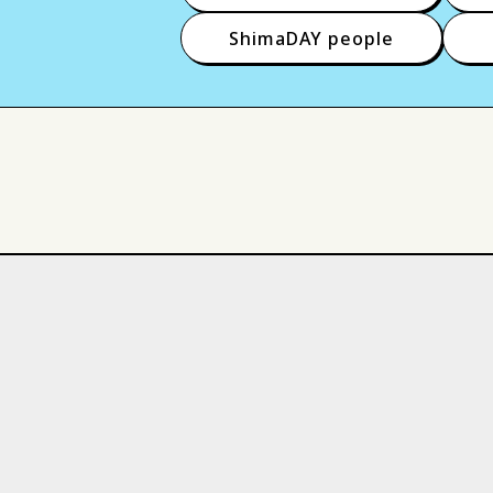
ShimaDAY people
活躍する島大生
技術・
入試
就職
共同研究
教育学部
人間科学部
材料エネルギー学部
生
教育学研究科
医学系研
サークル
スポーツ