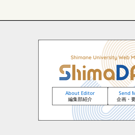
活躍する島大生
技術・
入試
就職
共同研究
教育学部
人間科学部
材料エネルギー学部
生
教育学研究科
医学系研
サークル
スポーツ
About Editor
Send 
編集部紹介
企画・