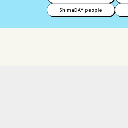
ShimaDAY people
活躍する島大生
技術・
入試
就職
共同研究
教育学部
人間科学部
材料エネルギー学部
生
教育学研究科
医学系研
サークル
スポーツ