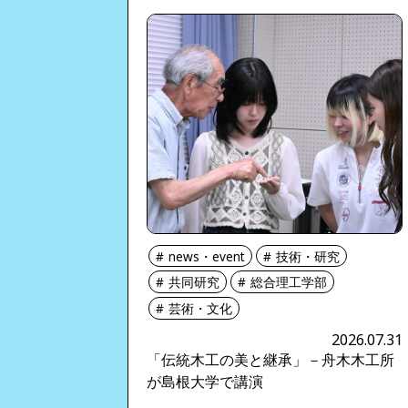
news・event
技術・研究
共同研究
総合理工学部
芸術・文化
2026.07.31
「伝統木工の美と継承」－舟木木工所
が島根大学で講演